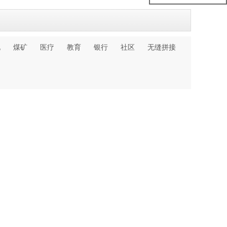
化
煤矿
医疗
教育
银行
社区
无缝拼接