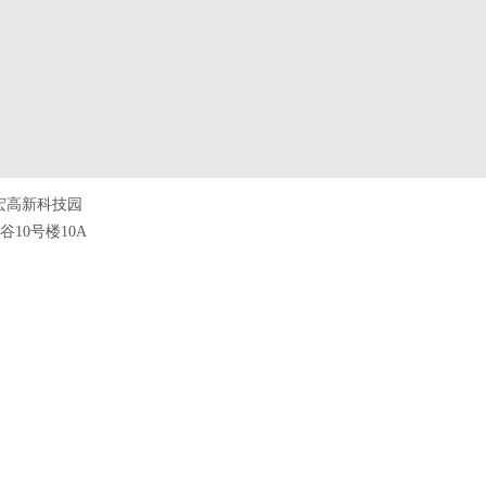
宏高新科技园
10号楼10A