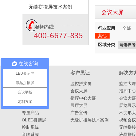
无缝拼接屏技术案例
会议大屏
行业应用
全部
其他
区域分类
在线咨询
产品中心
客户见证
解决方
LED显示屏
液晶拼接屏
液晶拼接屏
监控拼接屏
监控大屏
无缝拼接屏
会议大屏
指挥中心
会议平板
LED显示屏
指挥中心大屏
会议大屏
定制方案
DLP拼接屏
展厅大屏
展览展示
专显产品
广告宣传
不变形大
OLED拼接屏
无缝拼接屏技术案例
视频会议
控制系统
无缝拼接
音响系统
液晶拼接