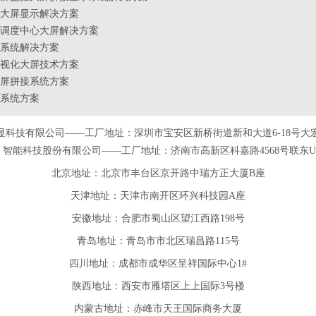
大屏显示解决方案
调度中心大屏解决方案
系统解决方案
视化大屏技术方案
屏拼接系统方案
系统方案
显科技有限公司——工厂地址：深圳市宝安区新桥街道新和大道6-18号大
智能科技股份有限公司——工厂地址：济南市高新区科嘉路4568号联东U谷
北京地址：北京市丰台区京开路中瑞方正大厦B座
天津
地址
：天津市南开区环兴科技园A座
安徽
地址
：合肥市蜀山区望江西路198号
青岛
地址
：青岛市市北区瑞昌路115号
四川
地址
：成都市成华区呈祥国际中心1#
陕西
地址
：西安市雁塔区上上国际3号楼
内蒙古地址：赤峰市天王国际商务大厦