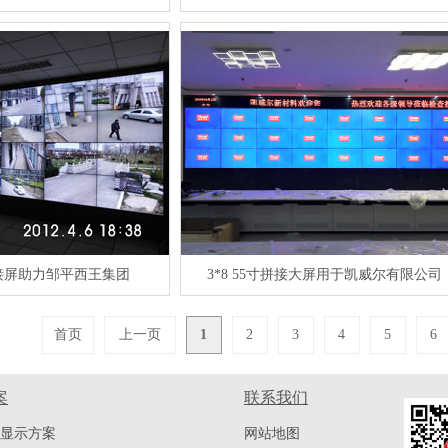
接屏助力邹平西王集团
3*8 55寸拼接大屏用于凯威尔有限公司
首页
上一页
1
2
3
4
5
6
案
联系我们
显示方案
网站地图