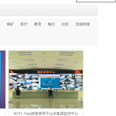
化
煤矿
医疗
教育
银行
社区
无缝拼接
46寸1.7mm拼接屏用于山水集团监控中心