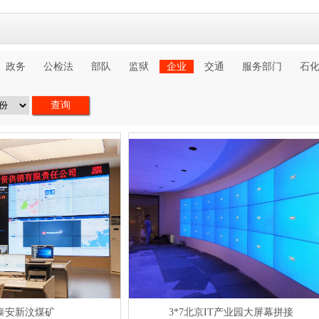
政务
公检法
部队
监狱
企业
交通
服务部门
石
7泰安新汶煤矿
3*7北京IT产业园大屏幕拼接