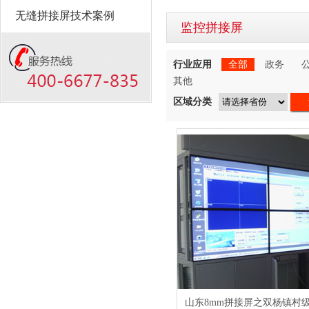
无缝拼接屏技术案例
监控拼接屏
行业应用
全部
政务
其他
区域分类
山东8mm拼接屏之双杨镇村