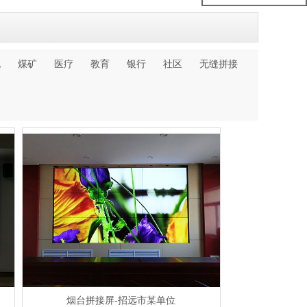
化
煤矿
医疗
教育
银行
社区
无缝拼接
烟台拼接屏-招远市某单位