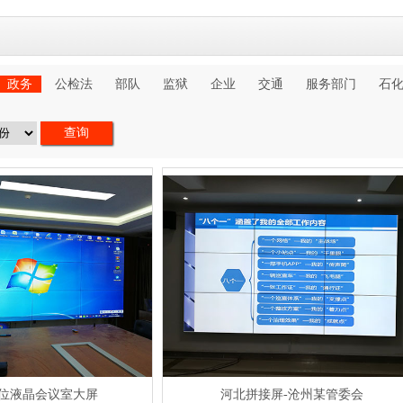
政务
公检法
部队
监狱
企业
交通
服务部门
石
位液晶会议室大屏
河北拼接屏-沧州某管委会