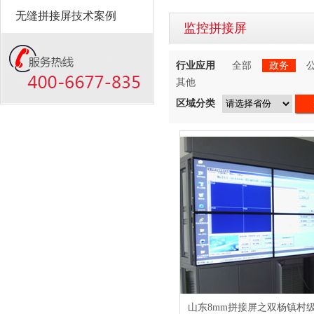
无缝拼接屏技术案例
监控拼接屏
行业应用
全部
政务
其他
区域分类
山东8mm拼接屏之双杨镇村