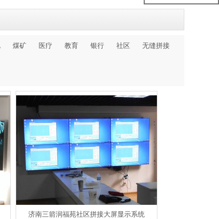
化
煤矿
医疗
教育
银行
社区
无缝拼接
济南三箭润福苑社区拼接大屏显示系统