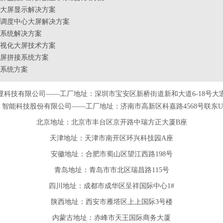
大屏显示解决方案
调度中心大屏解决方案
系统解决方案
视化大屏技术方案
屏拼接系统方案
系统方案
显科技有限公司——工厂地址：深圳市宝安区新桥街道新和大道6-18号大
智能科技股份有限公司——工厂地址：济南市高新区科嘉路4568号联东U谷
北京地址：北京市丰台区京开路中瑞方正大厦B座
天津
地址
：天津市南开区环兴科技园A座
安徽
地址
：合肥市蜀山区望江西路198号
青岛
地址
：青岛市市北区瑞昌路115号
四川
地址
：成都市成华区呈祥国际中心1#
陕西
地址
：西安市雁塔区上上国际3号楼
内蒙古地址：赤峰市天王国际商务大厦