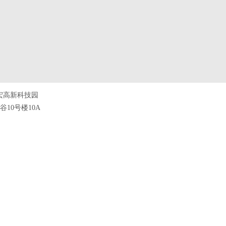
宏高新科技园
10号楼10A