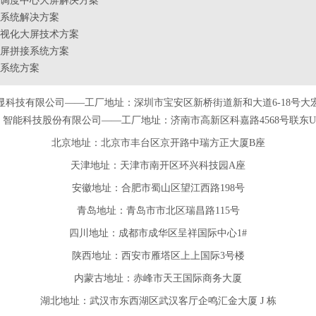
调度中心大屏解决方案
系统解决方案
视化大屏技术方案
屏拼接系统方案
系统方案
显科技有限公司——工厂地址：深圳市宝安区新桥街道新和大道6-18号大
智能科技股份有限公司——工厂地址：济南市高新区科嘉路4568号联东U谷
北京地址：北京市丰台区京开路中瑞方正大厦B座
天津
地址
：天津市南开区环兴科技园A座
安徽
地址
：合肥市蜀山区望江西路198号
青岛
地址
：青岛市市北区瑞昌路115号
四川
地址
：成都市成华区呈祥国际中心1#
陕西
地址
：西安市雁塔区上上国际3号楼
内蒙古地址：赤峰市天王国际商务大厦
湖北地址：武汉市东西湖区武汉客厅企鸣汇金大厦 J 栋