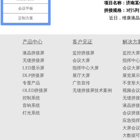
项目名称：济南某
会议平板
拼接规格：3行5列
近日，维康液晶拼
定制方案
产品中心
客户见证
解决方
液晶拼接屏
监控拼接屏
监控大屏
无缝拼接屏
会议大屏
指挥中心
LED显示屏
指挥中心大屏
会议大屏
DLP拼接屏
展厅大屏
展览展示
专显产品
广告宣传
不变形大
OLED拼接屏
无缝拼接屏技术案例
视频会议
控制系统
无缝拼接
音响系统
液晶拼接
灯光系统
会议拼接
应急指挥
大屏会议
大数据可