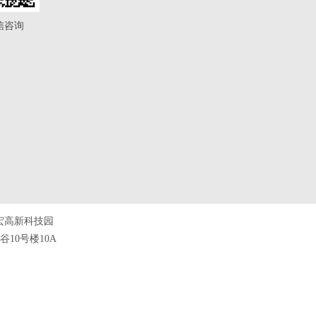
信咨询
宏高新科技园
10号楼10A