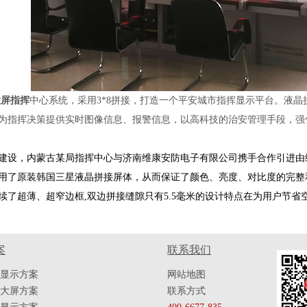
大屏指挥
中心系统，采用3*8拼接，打造一个平安城市指挥显示平台。
液晶
为指挥决策提供实时图像信息、报警信息，以高科技的治安管理手段，强
建设，内蒙古某局指挥中心与济南维康安防电子有限公司携手合作引进由维
用了原装韩国三星液晶拼接屏体，从而保证了颜色、亮度、对比度的完整
续了超薄、超窄边框,双边拼接缝隙只有5.5毫米的设计特点在为用户节省
案
联系我们
显示方案
网站地图
大屏方案
联系方式