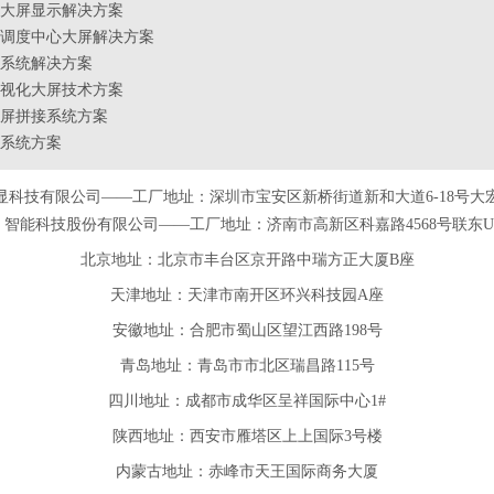
大屏显示解决方案
调度中心大屏解决方案
系统解决方案
视化大屏技术方案
屏拼接系统方案
系统方案
显科技有限公司——工厂地址：深圳市宝安区新桥街道新和大道6-18号大
智能科技股份有限公司——工厂地址：济南市高新区科嘉路4568号联东U谷
北京地址：北京市丰台区京开路中瑞方正大厦B座
天津
地址
：天津市南开区环兴科技园A座
安徽
地址
：合肥市蜀山区望江西路198号
青岛
地址
：青岛市市北区瑞昌路115号
四川
地址
：成都市成华区呈祥国际中心1#
陕西
地址
：西安市雁塔区上上国际3号楼
内蒙古地址：赤峰市天王国际商务大厦