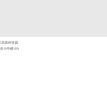
宏高新科技园
10号楼10A