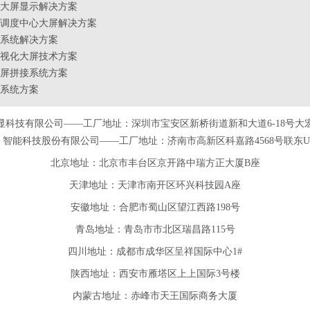
大屏显示解决方案
调度中心大屏解决方案
系统解决方案
视化大屏技术方案
屏拼接系统方案
系统方案
显科技有限公司——工厂地址：深圳市宝安区新桥街道新和大道6-18号大
智能科技股份有限公司——工厂地址：济南市高新区科嘉路4568号联东U谷
北京地址：北京市丰台区京开路中瑞方正大厦B座
天津
地址
：天津市南开区环兴科技园A座
安徽
地址
：合肥市蜀山区望江西路198号
青岛
地址
：青岛市市北区瑞昌路115号
四川
地址
：成都市成华区呈祥国际中心1#
陕西
地址
：西安市雁塔区上上国际3号楼
内蒙古地址：赤峰市天王国际商务大厦