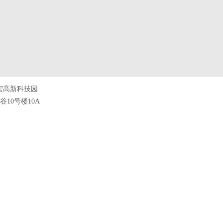
宏高新科技园
10号楼10A