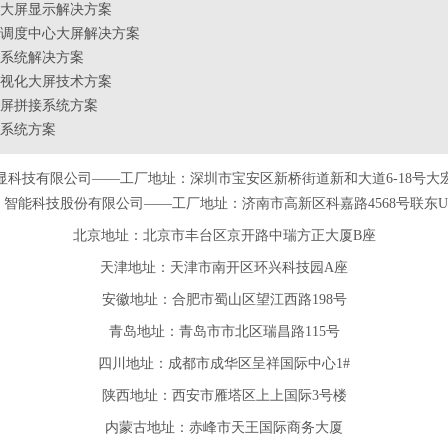
大屏显示解决方案
调度中心大屏解决方案
系统解决方案
视化大屏技术方案
屏拼接系统方案
系统方案
显科技有限公司——工厂地址：深圳市宝安区新桥街道新和大道6-18号大
智能科技股份有限公司——工厂地址：济南市高新区科嘉路4568号联东U谷
北京地址：北京市丰台区京开路中瑞方正大厦B座
天津
地址
：天津市南开区环兴科技园A座
安徽
地址
：合肥市蜀山区望江西路198号
青岛
地址
：青岛市市北区瑞昌路115号
四川
地址
：成都市成华区呈祥国际中心1#
陕西
地址
：西安市雁塔区上上国际3号楼
内蒙古地址：赤峰市天王国际商务大厦