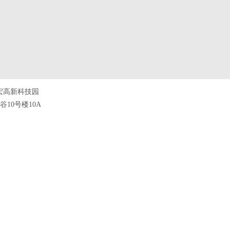
宏高新科技园
10号楼10A