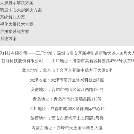
大屏显示解决方案
调度中心大屏解决方案
系统解决方案
视化大屏技术方案
屏拼接系统方案
系统方案
显科技有限公司——工厂地址：深圳市宝安区新桥街道新和大道6-18号大
智能科技股份有限公司——工厂地址：济南市高新区科嘉路4568号联东U谷
北京地址：北京市丰台区京开路中瑞方正大厦B座
天津
地址
：天津市南开区环兴科技园A座
安徽
地址
：合肥市蜀山区望江西路198号
青岛
地址
：青岛市市北区瑞昌路115号
四川
地址
：成都市成华区呈祥国际中心1#
陕西
地址
：西安市雁塔区上上国际3号楼
内蒙古地址：赤峰市天王国际商务大厦