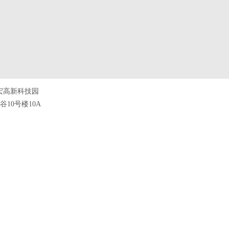
宏高新科技园
10号楼10A