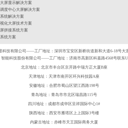
大屏显示解决方案
调度中心大屏解决方案
系统解决方案
视化大屏技术方案
屏拼接系统方案
系统方案
显科技有限公司——工厂地址：深圳市宝安区新桥街道新和大道6-18号大
智能科技股份有限公司——工厂地址：济南市高新区科嘉路4568号联东U谷
北京地址：北京市丰台区京开路中瑞方正大厦B座
天津
地址
：天津市南开区环兴科技园A座
安徽
地址
：合肥市蜀山区望江西路198号
青岛
地址
：青岛市市北区瑞昌路115号
四川
地址
：成都市成华区呈祥国际中心1#
陕西
地址
：西安市雁塔区上上国际3号楼
内蒙古地址：赤峰市天王国际商务大厦