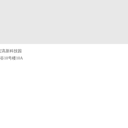
宏高新科技园
10号楼10A