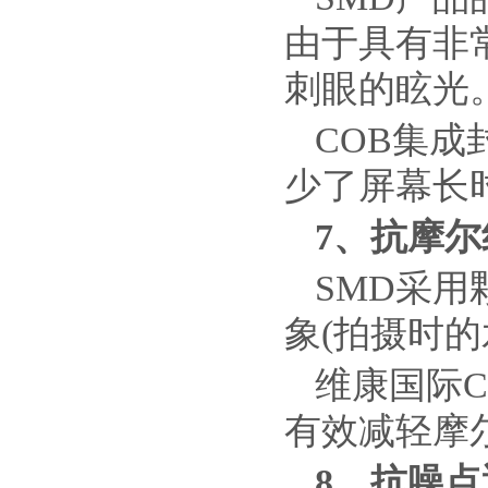
由于具有非
刺眼的眩光
COB集
少了屏幕长
7
、抗摩尔
SMD采
象(拍摄时的
维康国际
有效减轻摩
8
、抗噪点